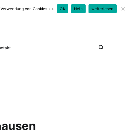
0176 - 79 50 18 24
look@david-hallwas.de
er Verwendung von Cookies zu.
OK
Nein
weiterlesen
ontakt
hausen