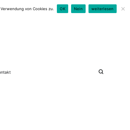
0176 - 79 50 18 24
look@david-hallwas.de
er Verwendung von Cookies zu.
OK
Nein
weiterlesen
ontakt