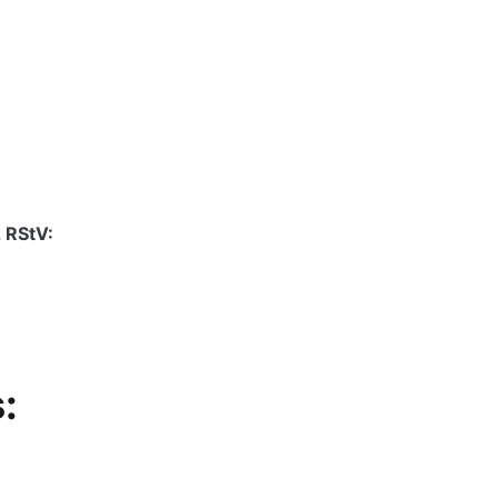
2 RStV:
: