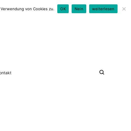
0176 - 79 50 18 24
look@david-hallwas.de
er Verwendung von Cookies zu.
OK
Nein
weiterlesen
ontakt